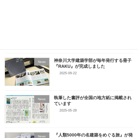
の特集は『六角美瑠研究室』。建築・空間デ
[…]
続きを読む
最近の投稿
神奈川大学建築学部が毎年発行する冊子
News
『RAKU』が完成しました
2025-09-22
執筆した書評が全国の地方紙に掲載され
News
ています
2025-05-28
『人類5000年の名建築をめぐる旅』が発
News