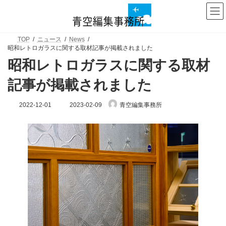
コ
ナ
ン
ビ
テ
ゲ
ン
ー
ツ
シ
TOP
ニュース
News
昭和レトロガラスに関する取材記事が掲載されました
へ
ョ
ス
ン
昭和レトロガラスに関する取材
キ
に
ッ
移
記事が掲載されました
プ
動
最
2022-12-01
2023-02-09
青空編集事務所
終
更
新
日
時
: